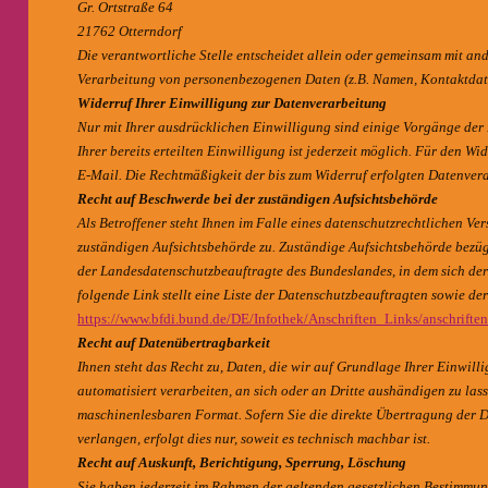
Gr. Ortstraße 64
21762 Otterndorf
Die verantwortliche Stelle entscheidet allein oder gemeinsam mit an
Verarbeitung von personenbezogenen Daten (z.B. Namen, Kontaktdate
Widerruf Ihrer Einwilligung zur Datenverarbeitung
Nur mit Ihrer ausdrücklichen Einwilligung sind einige Vorgänge der
Ihrer bereits erteilten Einwilligung ist jederzeit möglich. Für den W
E-Mail. Die Rechtmäßigkeit der bis zum Widerruf erfolgten Datenver
Recht auf Beschwerde bei der zuständigen Aufsichtsbehörde
Als Betroffener steht Ihnen im Falle eines datenschutzrechtlichen Ve
zuständigen Aufsichtsbehörde zu. Zuständige Aufsichtsbehörde bezüg
der Landesdatenschutzbeauftragte des Bundeslandes, in dem sich der
folgende Link stellt eine Liste der Datenschutzbeauftragten sowie de
https://www.bfdi.bund.de/DE/Infothek/Anschriften_Links/anschrifte
Recht auf Datenübertragbarkeit
Ihnen steht das Recht zu, Daten, die wir auf Grundlage Ihrer Einwill
automatisiert verarbeiten, an sich oder an Dritte aushändigen zu lass
maschinenlesbaren Format. Sofern Sie die direkte Übertragung der 
verlangen, erfolgt dies nur, soweit es technisch machbar ist.
Recht auf Auskunft, Berichtigung, Sperrung, Löschung
Sie haben jederzeit im Rahmen der geltenden gesetzlichen Bestimmun